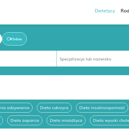
Dietetycy
Rod
Online
nia odżywiania
Dieta cukrzyca
Dieta insulinooporność
Dieta zaparcia
Dieta miażdżyca
Dieta wysoki chole