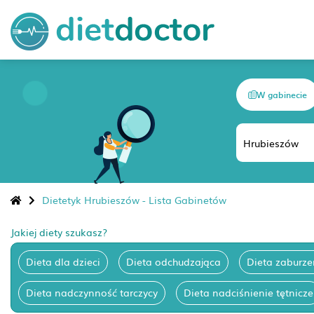
W gabinecie
Dietetyk Hrubieszów - Lista Gabinetów
Jakiej diety szukasz?
Dieta dla dzieci
Dieta odchudzająca
Dieta zaburze
Dieta nadczynność tarczycy
Dieta nadciśnienie tętnicze