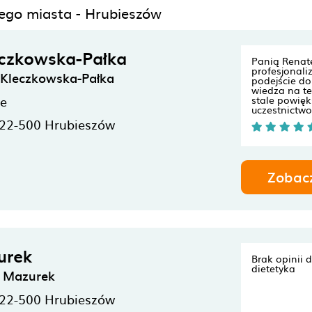
nego miasta - Hrubieszów
czkowska-Pałka
Panią Renatę
profesjonali
 Kleczkowska-Pałka
podejście do 
wiedza na te
ne
stale powię
uczestnictwo 
22-500
Hrubieszów
Zobac
urek
Brak opinii 
dietetyka
a Mazurek
22-500
Hrubieszów