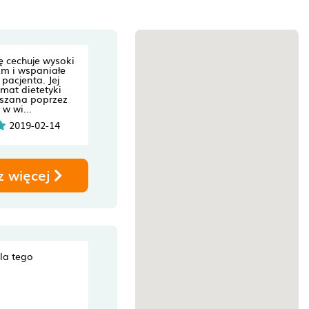
 cechuje wysoki
zm i wspaniałe
pacjenta. Jej
mat dietetyki
kszana poprzez
w wi...
2019-02-14
z więcej
dla tego