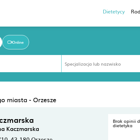
Dietetycy
Rod
Online
go miasta - Orzesze
aczmarska
Brak opinii 
dietetyka
ina Kaczmarska
/10,
43-180
Orzesze