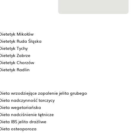
Dietetyk Mikołów
Dietetyk Ruda Śląska
Dietetyk Tychy
Dietetyk Zabrze
Dietetyk Chorzów
Dietetyk Radlin
Dieta wrzodziejące zapalenie jelita grubego
Dieta nadczynność tarczycy
Dieta wegetariańska
Dieta nadciśnienie tętnicze
Dieta IBS jelito drażliwe
Dieta osteoporoza