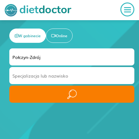
W gabinecie
Online