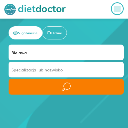
W gabinecie
Online