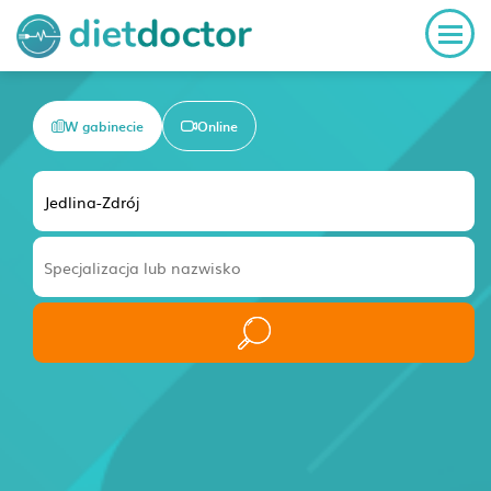
W gabinecie
Online