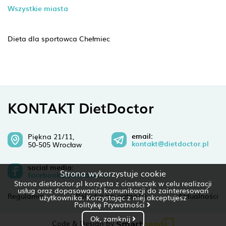
Wszystkie miasta
Dieta dla sportowca Chełmiec
KONTAKT DietDoctor
email:
Piękna 21/11,
kontakt@dietdoctor.pl
50-505 Wrocław
social media:
Strona wykorzystuje cookie
facebook.pl/dietdoctor
Strona dietdoctor.pl korzysta z ciasteczek w celu realizacji
usług oraz dopasowania komunikacji do zainteresowań
Regulamin
Polityka prywatności
Aktualności
użytkownika. Korzystając z niej akceptujesz
Politykę Prywatności
Ok, zamknij
Code & Design by