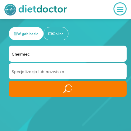
W gabinecie
Online