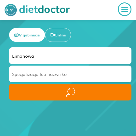
W gabinecie
Online