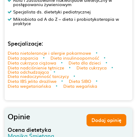
Rola i zastosowanie nukleotydów dietetyczny w
postępowaniu żywieniowym
Specjalista ds. dietetyki pediatrycznej
Mikrobiota od A do Z – dieta i probiotykoterapia w
praktyce
Specjalizacje:
Dieta nietolerancje i alergie pokarmowe
Dieta zaparcia
Dieta insulinooporność
Dieta cukrzyca ciążowa
Dieta dla dzieci
Dieta nadciśnienie tętnicze
Dieta cukrzyca
Dieta odchudzająca
Dieta niedoczynność tarczycy
Dieta IBS jelito drażliwe
Dieta SIBO
Dieta wegetariańska
Dieta wegańska
Opinie
Dodaj opinię
Ocena dietetyka
Monika Śmietana