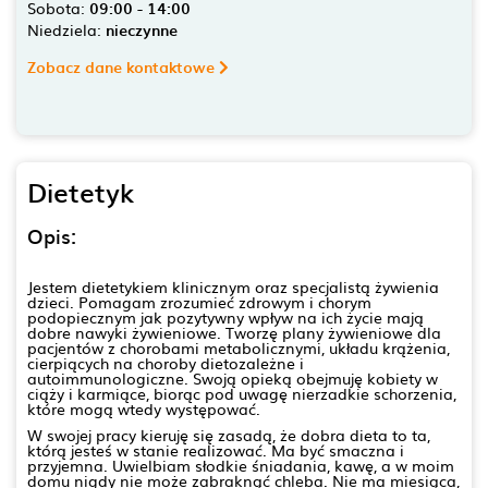
Sobota:
09:00 - 14:00
Niedziela:
nieczynne
Zobacz dane kontaktowe
Dietetyk
Opis:
Jestem dietetykiem klinicznym oraz specjalistą żywienia
dzieci. Pomagam zrozumieć zdrowym i chorym
podopiecznym jak pozytywny wpływ na ich życie mają
dobre nawyki żywieniowe. Tworzę plany żywieniowe dla
pacjentów z chorobami metabolicznymi, układu krążenia,
cierpiących na choroby dietozależne i
autoimmunologiczne. Swoją opieką obejmuję kobiety w
ciąży i karmiące, biorąc pod uwagę nierzadkie schorzenia,
które mogą wtedy występować.
W swojej pracy kieruję się zasadą, że dobra dieta to ta,
którą jesteś w stanie realizować. Ma być smaczna i
przyjemna. Uwielbiam słodkie śniadania, kawę, a w moim
domu nigdy nie może zabraknąć chleba. Nie ma miesiąca,