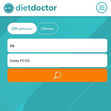
W gabinecie
Online