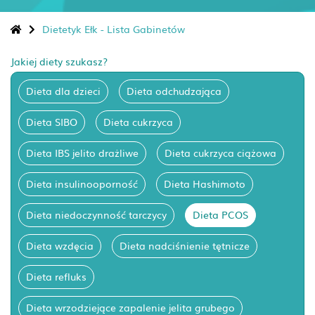
Dietetyk Ełk - Lista Gabinetów
Jakiej diety szukasz?
Dieta dla dzieci
Dieta odchudzająca
Dieta SIBO
Dieta cukrzyca
Dieta IBS jelito drażliwe
Dieta cukrzyca ciążowa
Dieta insulinooporność
Dieta Hashimoto
Dieta niedoczynność tarczycy
Dieta PCOS
Dieta wzdęcia
Dieta nadciśnienie tętnicze
Dieta refluks
Dieta wrzodziejące zapalenie jelita grubego