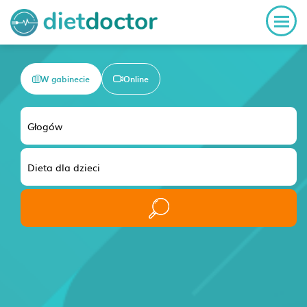
W gabinecie
Online