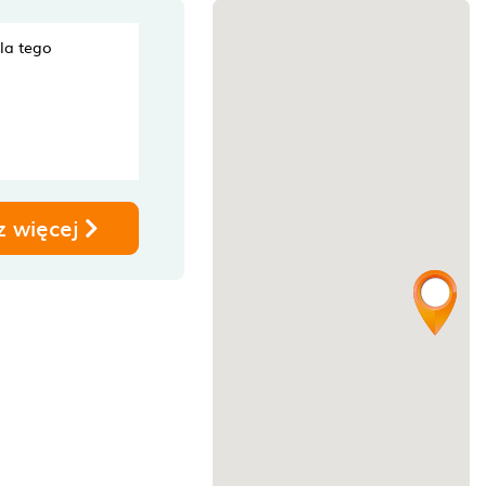
dla tego
z więcej