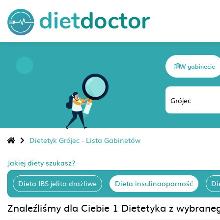
W gabinecie
Dietetyk Grójec - Lista Gabinetów
Jakiej diety szukasz?
Dieta IBS jelito drażliwe
Dieta insulinooporność
Di
Znaleźliśmy dla Ciebie 1 Dietetyka z wybraneg