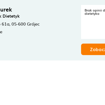
urek
Brak opinii 
dietetyka
k Dietetyk
o 61a,
05-600
Grójec
ne
Zobac