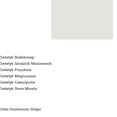
Dietetyk Białobrzegi
Dietetyk Grodzisk Mazowiecki
Dietetyk Pruszków
Dietetyk Magnuszew
Dietetyk Celestynów
Dietetyk Stare Miasto
Dieta Hashimoto Grójec