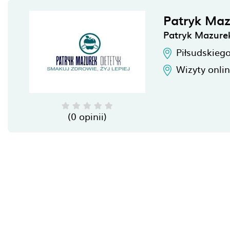
Patryk Maz
Patryk Mazure
Piłsudskieg
Wizyty onli
(0 opinii)