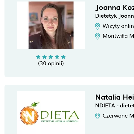
Joanna Ko
Dietetyk Joan
Wizyty onli
Montwiłła M
(30 opinii)
Natalia Hei
NDIETA - diete
Czerwone M