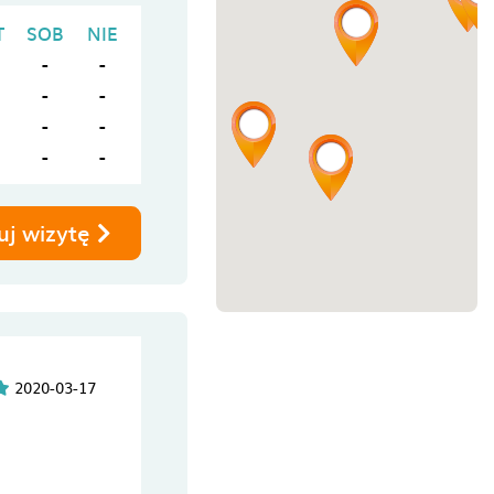
T
SOB
NIE
-
-
-
-
-
-
-
-
uj wizytę
2020-03-17