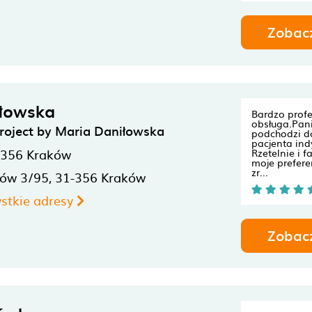
Zobac
iłowska
Bardzo profe
obsługa.Pan
roject by Maria Daniłowska
podchodzi d
pacjenta ind
-356
Kraków
Rzetelnie i 
moje prefere
zr...
ów 3/95,
31-356
Kraków
stkie adresy
Zobac