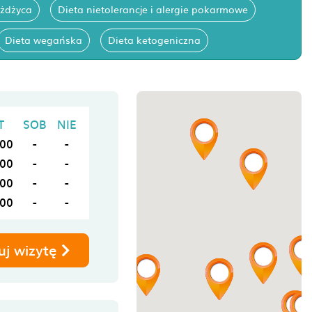
ażdżyca
Dieta nietolerancje i alergie pokarmowe
Dieta wegańska
Dieta ketogeniczna
T
SOB
NIE
:00
-
-
:00
-
-
:00
-
-
:00
-
-
uj wizytę