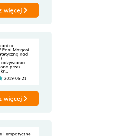
z więcej
bardzo
 Pani Małgosi
etetyczną nad
)
u odżywiania
cona przez
kr...
2019-05-21
z więcej
e i empatyczne