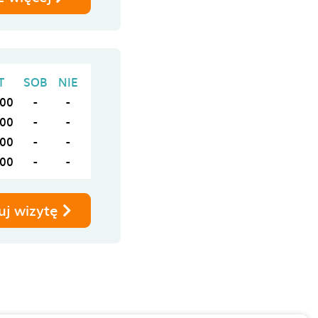
T
SOB
NIE
:00
-
-
:00
-
-
:00
-
-
:00
-
-
uj wizytę