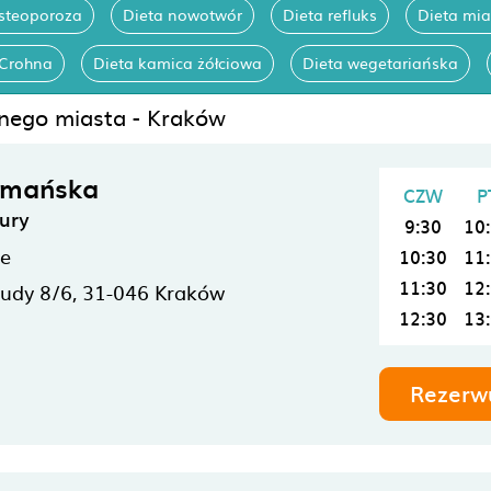
osteoporoza
Dieta nowotwór
Dieta refluks
Dieta mi
-Crohna
Dieta kamica żółciowa
Dieta wegetariańska
anego miasta - Kraków
ymańska
CZW
P
ury
9:30
10
ne
10:30
11
11:30
12
rudy 8/6,
31-046
Kraków
12:30
13
Rezerw