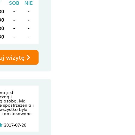
T
SOB
NIE
30
-
-
30
-
-
30
-
-
30
-
-
uj wizytę
na jest
czną i
ną osobą. Ma
e spostrzeżenia i
 wszystko było
e i dostosowane
2017-07-26