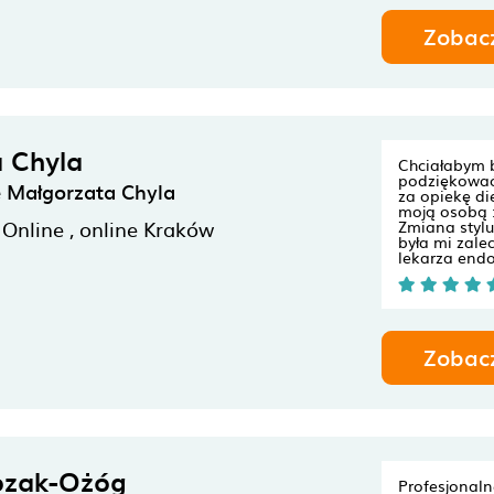
Zobac
 Chyla
Chciałabym 
podziękować
e Małgorzata Chyla
za opiekę di
moją osobą :
 Online ,
online
Kraków
Zmiana styl
była mi zale
lekarza endo
Zobac
ozak-Ożóg
Profesjonaln