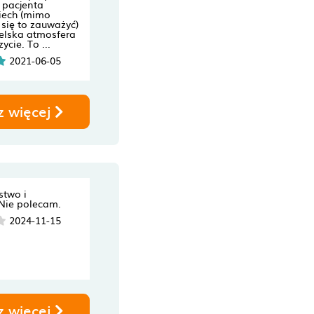
 pacjenta
iech (mimo
się to zauważyć)
ielska atmosfera
ycie. To ...
2021-06-05
z więcej
stwo i
 Nie polecam.
2024-11-15
z więcej