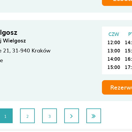
lgosz
CZW
P
j Wielgosz
12:00
14
e 21,
31-940
Kraków
13:00
15
14:00
16
ne
15:00
17
Rezerw
1
2
3