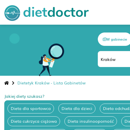
W gabinecie
Dietetyk Kraków - Lista Gabinetów
Jakiej diety szukasz?
Dieta dla sportowca
Dieta dla dzieci
Dieta odchud
Dieta cukrzyca ciążowa
Dieta insulinooporność
Di