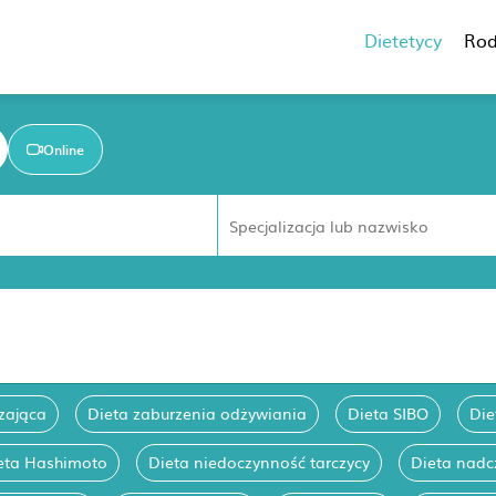
Dietetycy
Rod
Online
zająca
Dieta zaburzenia odżywiania
Dieta SIBO
Die
eta Hashimoto
Dieta niedoczynność tarczycy
Dieta nadc