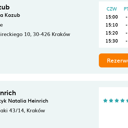
zub
CZW
P
na Kozub
15:00
-
ne
15:10
-
15:20
-
ireckiego 10,
30-426
Kraków
15:30
-
Rezerw
nrich
tyk Natalia Heinrich
aki 43/14,
Kraków