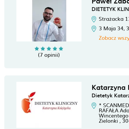
Paweł Żab
DIETETYK KLI
Strażacka 1
3 Maja 34,
Zobacz wszy
(7 opinii)
Katarzyna 
Dietetyk Katar
* SCANMED A
RAFAŁA Ada
Wincentego 
Zielonki ,
30