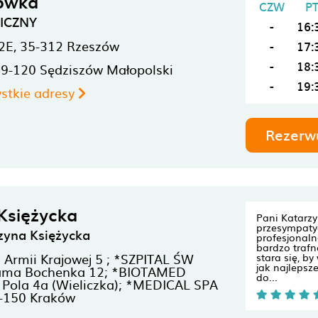
ówka
CZW
P
NICZNY
-
16:
2E,
35-312
Rzeszów
-
17:
-
18:
39-120
Sędziszów Małopolski
-
19:
stkie adresy
Rezerw
Księżycka
Pani Katarzy
przesympaty
zyna Księżycka
profesjonal
bardzo trafn
rmii Krajowej 5 ; *SZPITAL ŚW
stara się, by
jak najlepsz
ma Bochenka 12; *BIOTAMED
do...
Pola 4a (Wieliczka); *MEDICAL SPA
-150
Kraków