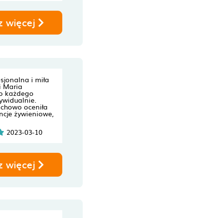
z więcej
sjonalna i miła
i Maria
o każdego
ywidualnie.
fachowo oceniła
ncje żywieniowe,
2023-03-10
z więcej