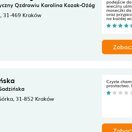
podejście do
tyczny Qzdrowiu Karolina Kozak-Ożóg
wieczny uśm
maseczki da 
3,
31-469
Kraków
oraz przyjac
na każdej wiz
Zobac
ińska
Czyste cham
prostactwo.
 Gadzińska
Górka,
31-852
Kraków
Zobac