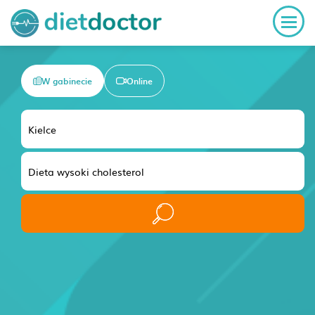
W gabinecie
Online