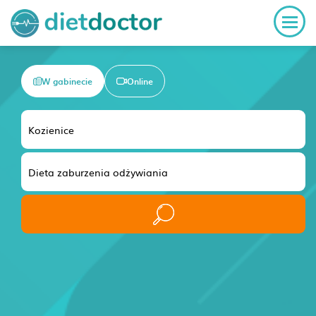
W gabinecie
Online