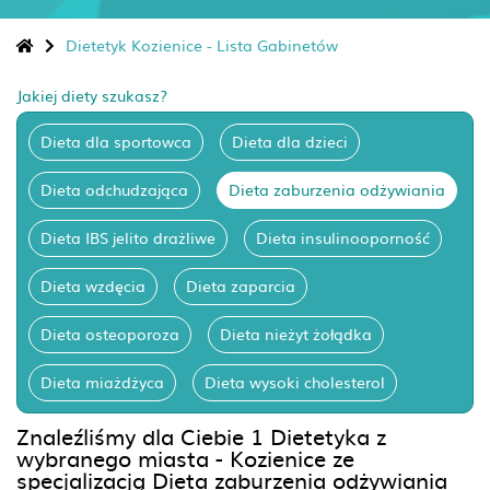
Dietetyk Kozienice - Lista Gabinetów
Jakiej diety szukasz?
Dieta dla sportowca
Dieta dla dzieci
Dieta odchudzająca
Dieta zaburzenia odżywiania
Dieta IBS jelito drażliwe
Dieta insulinooporność
Dieta wzdęcia
Dieta zaparcia
Dieta osteoporoza
Dieta nieżyt żołądka
Dieta miażdżyca
Dieta wysoki cholesterol
Znaleźliśmy dla Ciebie 1 Dietetyka z
wybranego miasta - Kozienice ze
specjalizacją Dieta zaburzenia odżywiania