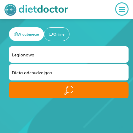
W gabinecie
Online