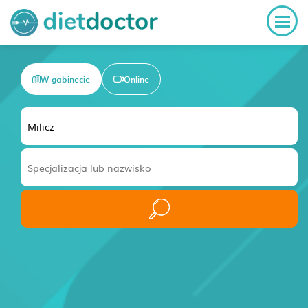
W gabinecie
Online