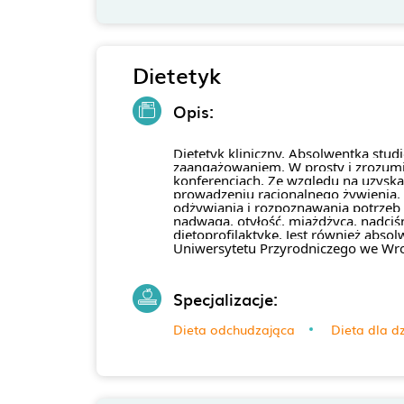
Dietetyk
Opis:
Dietetyk kliniczny. Absolwentka stud
zaangażowaniem. W prosty i zrozumiał
konferencjach. Ze względu na uzyskan
prowadzeniu racjonalnego żywienia, 
odżywiania i rozpoznawania potrzeb 
nadwaga, otyłość, miażdżyca, nadciśn
dietoprofilaktykę. Jest również abs
Uniwersytetu Przyrodniczego we Wro
Specjalizacje:
Dieta odchudzająca
Dieta dla dz