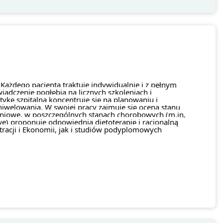
Każdego pacjenta traktuje indywidualnie i z pełnym 
dczenie pogłębia na licznych szkoleniach i 
ykę szpitalną koncentruje się na planowaniu i 
welowania. W swojej pracy zajmuje się oceną stanu 
eniowe, w poszczególnych stanach chorobowych (m.in. 
we) proponuje odpowiednią dietoterapię i racjonalną 
racji i Ekonomii, jak i studiów podyplomowych 