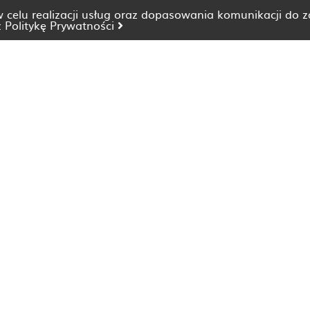
 w celu realizacji usług oraz dopasowania komunikacji do 
z
Politykę Prywatności
Dietetyk Bydgoszcz
Dietetyk Katowice
Dietetyk Lublin
Dietetyk Opole
Dietetyk Szczecin
Dietetyk Wrocław
Dieta nieżyt żołądka
Dieta zaparcia
Dieta wegańska