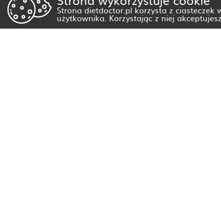
Strona wykorzystuje cookie
Strona dietdoctor.pl korzysta z ciasteczek
użytkownika. Korzystając z niej akceptujes
Dietetyk Białystok
Dietetyk Gorzów Wielkopolski
Dietetyk Kraków
Dietetyk Olsztyn
Dietetyk Rzeszów
Dietetyk Warszawa
Wszystkie miasta
Dieta nietolerancje i alergie pokarmowe
Dieta nowotwór
Dieta insulinooporność