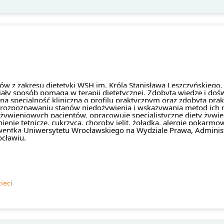
iów z zakresu dietetyki WSH im. Króla Stanisława Leszczyńskiego. 
y sposób pomaga w terapii dietetycznej. Zdobytą wiedzę i doświa
ą specjalność kliniczną o profilu praktycznym oraz zdobytą prakt
rozpoznawaniu stanów niedożywienia i wskazywania metod ich ni
żywieniowych pacjentów, opracowuje specjalistyczne diety żywi
ienie tętnicze, cukrzyca, choroby jelit, żołądka, alergie pokarmo
olwentką Uniwersytetu Wrocławskiego na Wydziale Prawa, Administ
cławiu.
ieci