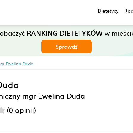
Dietetycy
Rod
zobaczyć
RANKING DIETETYKÓW
w mieście
Sprawdź
mgr Ewelina Duda
Duda
iniczny mgr Ewelina Duda
(0 opinii)