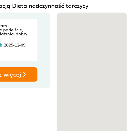
acją Dieta nadczynność tarczycy
cam.
e podejście,
iałania, dobry
2025-12-09
z więcej