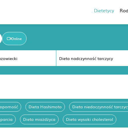
Dietetycy
Rod
Online
ooporność
Dieta Hashimoto
Dieta niedoczynność tarczyc
aparcia
Dieta miażdżyca
Dieta wysoki cholesterol