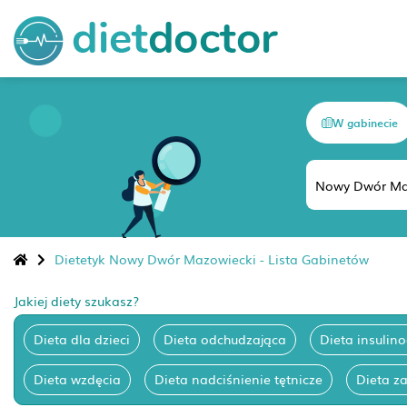
W gabinecie
Dietetyk Nowy Dwór Mazowiecki - Lista Gabinetów
Jakiej diety szukasz?
Dieta dla dzieci
Dieta odchudzająca
Dieta insulin
Dieta wzdęcia
Dieta nadciśnienie tętnicze
Dieta z