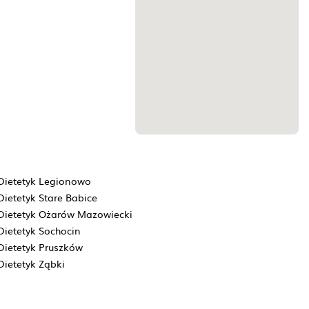
Dietetyk Legionowo
Dietetyk Stare Babice
Dietetyk Ożarów Mazowiecki
Dietetyk Sochocin
Dietetyk Pruszków
Dietetyk Ząbki