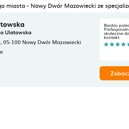
ego miasta - Nowy Dwór Mazowiecki ze specjaliz
atowska
Bardzo pole
Profesjonaln
ia Ulatowska
skuteczne dz
kontakt.
8,
05-100
Nowy Dwór Mazowiecki
ne
Zobac