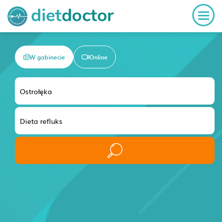
W gabinecie
Online