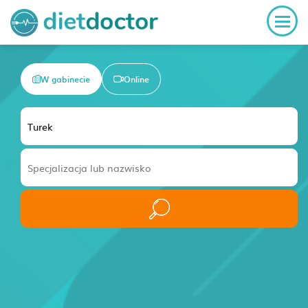
W gabinecie
Online