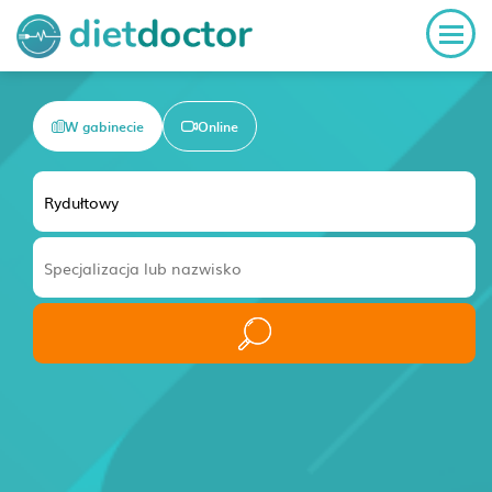
W gabinecie
Online