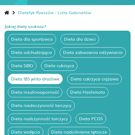
Dietetyk Rzeszów - Lista Gabinetów
Jakiej diety szukasz?
Dieta dla sportowca
Dieta dla dzieci
Dieta odchudzająca
Dieta zaburzenia odżywiania
Dieta SIBO
Dieta cukrzyca
Dieta IBS jelito drażliwe
Dieta cukrzyca ciążowa
Dieta insulinooporność
Dieta Hashimoto
Dieta niedoczynność tarczycy
Dieta nadczynność tarczycy
Dieta PCOS
Dieta wzdęcia
Dieta nadciśnienie tętnicze