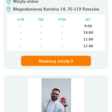
Wizyty online
Błogosławionej Karoliny 14,
35-119
Rzeszów
SOB
NIE
PON
WT
-
-
-
9:00
-
-
-
10:00
-
-
-
11:00
-
-
-
12:00
Rezerwuj wizytę