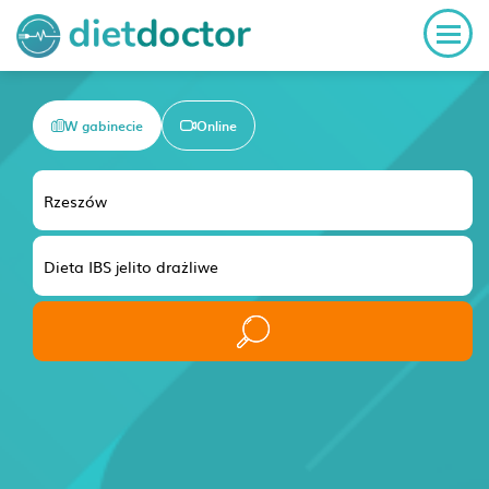
W gabinecie
Online