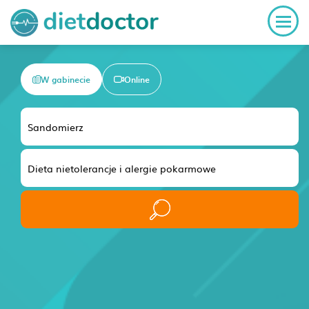
W gabinecie
Online