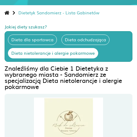
Dietetyk Sandomierz - Lista Gabinetów
Jakiej diety szukasz?
Dieta dla sportowca
Dieta odchudzająca
Dieta nietolerancje i alergie pokarmowe
Znaleźliśmy dla Ciebie 1 Dietetyka z
wybranego miasta - Sandomierz ze
specjalizacją Dieta nietolerancje i alergie
pokarmowe