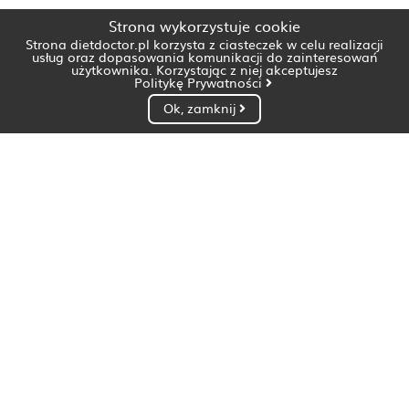
Strona wykorzystuje cookie
Strona dietdoctor.pl korzysta z ciasteczek w celu realizacji
usług oraz dopasowania komunikacji do zainteresowań
użytkownika. Korzystając z niej akceptujesz
Politykę Prywatności
Ok, zamknij
Dietetyk Białystok
Dietetyk Bydgoszcz
Dietetyk Gdańsk
Dietetyk Gorzów Wielkopolski