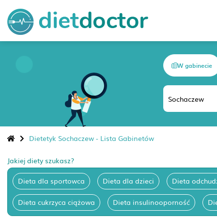
W gabinecie
Dietetyk Sochaczew - Lista Gabinetów
Jakiej diety szukasz?
Dieta dla sportowca
Dieta dla dzieci
Dieta odchud
Dieta cukrzyca ciążowa
Dieta insulinooporność
Di