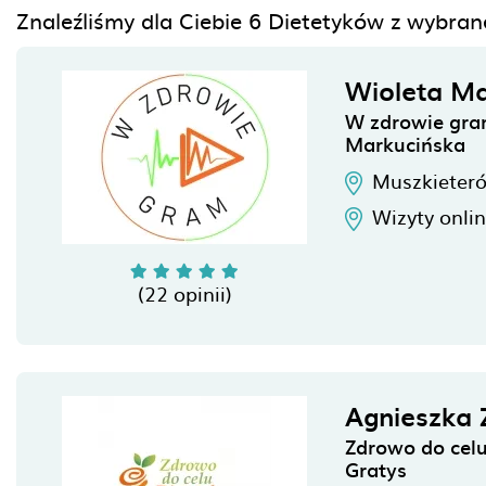
Znaleźliśmy dla Ciebie 6 Dietetyków z wybra
Wioleta Ma
W zdrowie gra
Markucińska
Muszkieter
Wizyty onli
(22 opinii)
Agnieszka 
Zdrowo do celu
Gratys