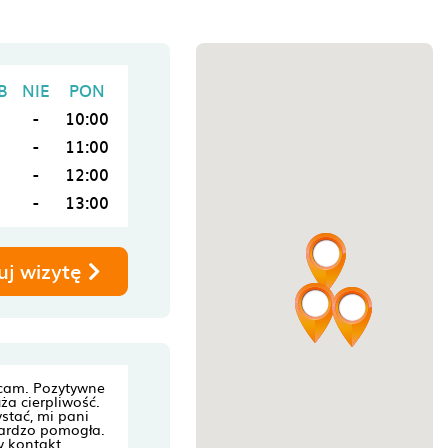
B
NIE
PON
-
10:00
-
11:00
-
12:00
-
13:00
uj wizytę
cam. Pozytywne
uża cierpliwość.
stać, mi pani
ardzo pomogła.
y kontakt.