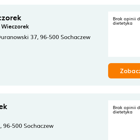
czorek
Brak opinii 
dietetyka
ł Wieczorek
Duranowski 37,
96-500
Sochaczew
Zobac
ek
Brak opinii 
dietetyka
,
96-500
Sochaczew