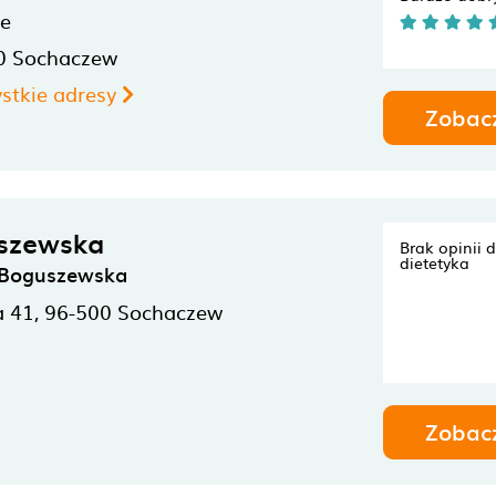
ne
0
Sochaczew
stkie adresy
Zobac
szewska
Brak opinii 
dietetyka
Boguszewska
 41,
96-500
Sochaczew
Zobac