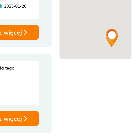
2023-01-20
z więcej
dla tego
z więcej