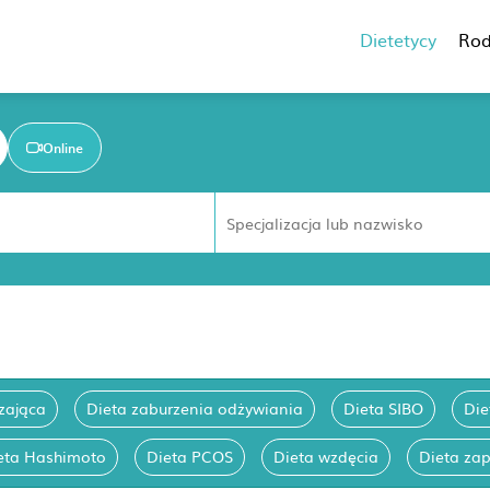
Dietetycy
Rod
Online
zająca
Dieta zaburzenia odżywiania
Dieta SIBO
Die
eta Hashimoto
Dieta PCOS
Dieta wzdęcia
Dieta zap