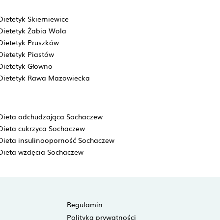
Dietetyk Skierniewice
Dietetyk Żabia Wola
Dietetyk Pruszków
Dietetyk Piastów
Dietetyk Głowno
Dietetyk Rawa Mazowiecka
Dieta odchudzająca Sochaczew
Dieta cukrzyca Sochaczew
Dieta insulinooporność Sochaczew
Dieta wzdęcia Sochaczew
Regulamin
Polityka prywatności