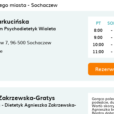
nego miasta - Sochaczew
rkucińska
PT
SO
m Psychodietetyk Wioleta
8:00
-
9:00
-
ów 7,
96-500
Sochaczew
10:00
-
ne
11:00
-
Rezerw
Zakrzewska-Gratys
Gorąco pole
podejście, d
 - Dietetyk Agnieszka Zakrzewska-
Warto skorzy
Agnieszka b
Bardzo dobr