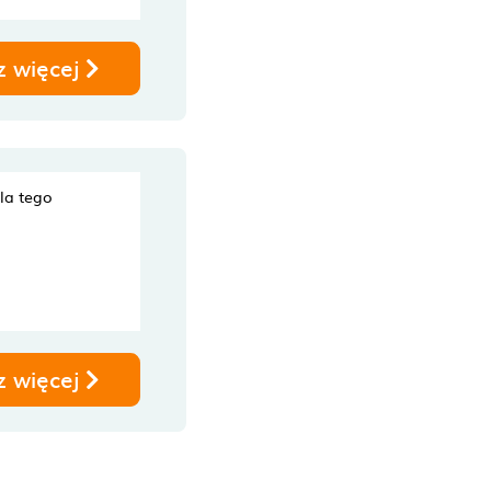
z więcej
dla tego
z więcej