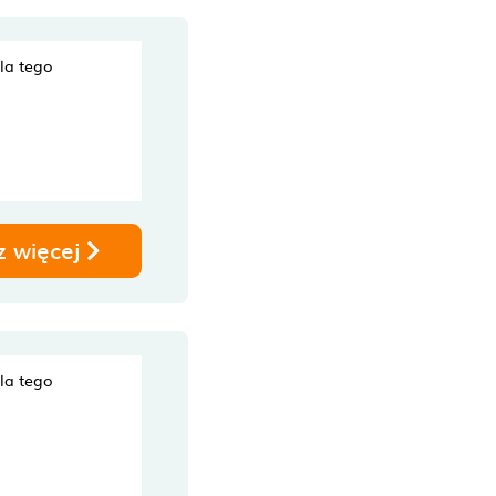
dla tego
z więcej
dla tego