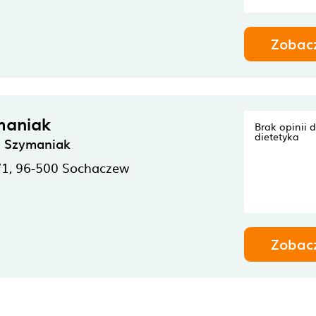
Zobac
maniak
Brak opinii 
dietetyka
a Szymaniak
/1,
96-500
Sochaczew
Zobac