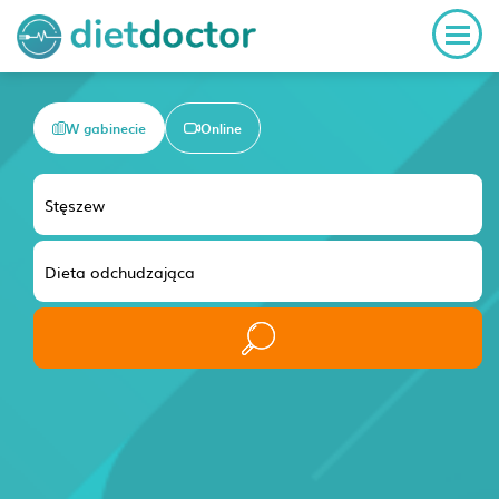
W gabinecie
Online