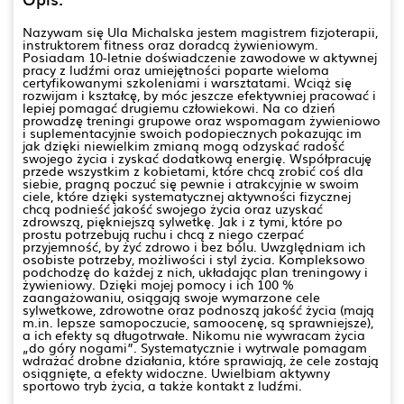
Nazywam się Ula Michalska jestem magistrem fizjoterapii,
instruktorem fitness oraz doradcą żywieniowym.
Posiadam 10-letnie doświadczenie zawodowe w aktywnej
pracy z ludźmi oraz umiejętności poparte wieloma
certyfikowanymi szkoleniami i warsztatami. Wciąż się
rozwijam i kształcę, by móc jeszcze efektywniej pracować i
lepiej pomagać drugiemu człowiekowi. Na co dzień
prowadzę treningi grupowe oraz wspomagam żywieniowo
i suplementacyjnie swoich podopiecznych pokazując im
jak dzięki niewielkim zmianą mogą odzyskać radość
swojego życia i zyskać dodatkową energię. Współpracuję
przede wszystkim z kobietami, które chcą zrobić coś dla
siebie, pragną poczuć się pewnie i atrakcyjnie w swoim
ciele, które dzięki systematycznej aktywności fizycznej
chcą podnieść jakość swojego życia oraz uzyskać
zdrowszą, piękniejszą sylwetkę. Jak i z tymi, które po
prostu potrzebują ruchu i chcą z niego czerpać
przyjemność, by żyć zdrowo i bez bólu. Uwzględniam ich
osobiste potrzeby, możliwości i styl życia. Kompleksowo
podchodzę do każdej z nich, układając plan treningowy i
żywieniowy. Dzięki mojej pomocy i ich 100 %
zaangażowaniu, osiągają swoje wymarzone cele
sylwetkowe, zdrowotne oraz podnoszą jakość życia (mają
m.in. lepsze samopoczucie, samoocenę, są sprawniejsze),
a ich efekty są długotrwałe. Nikomu nie wywracam życia
„do góry nogami”. Systematycznie i wytrwale pomagam
wdrażać drobne działania, które sprawiają, że cele zostają
osiągnięte, a efekty widoczne. Uwielbiam aktywny
sportowo tryb życia, a także kontakt z ludźmi.