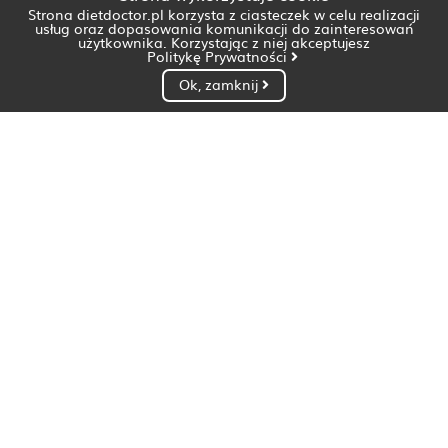
Strona dietdoctor.pl korzysta z ciasteczek w celu realizacji
usług oraz dopasowania komunikacji do zainteresowań
użytkownika. Korzystając z niej akceptujesz
Politykę Prywatności
Ok, zamknij
Dietetyk Białystok
Dietetyk Bydgoszcz
Dietetyk Gdańsk
Dietetyk Gorzów Wielkopolski
Dietetyk Katowice