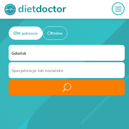
W gabinecie
Online