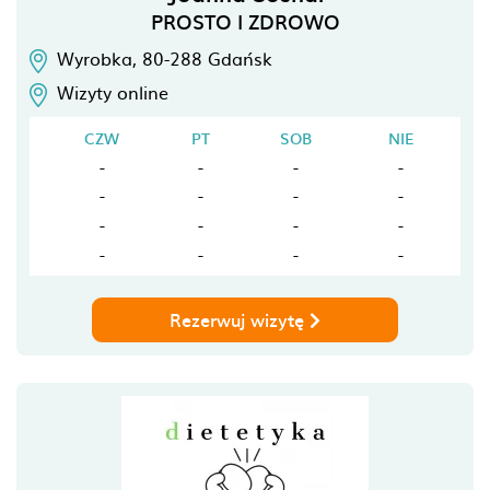
PROSTO I ZDROWO
Wyrobka,
80-288
Gdańsk
Wizyty online
CZW
PT
SOB
NIE
-
-
-
-
-
-
-
-
-
-
-
-
-
-
-
-
Rezerwuj wizytę