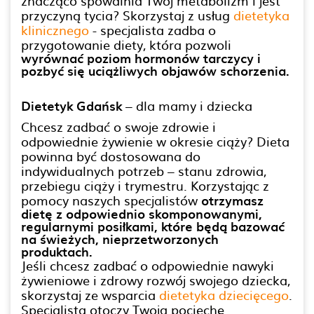
znacząco spowalnia Twój metabolizm i jest
przyczyną tycia? Skorzystaj z usług
dietetyka
klinicznego
- specjalista zadba o
przygotowanie diety, która pozwoli
wyrównać poziom hormonów tarczycy i
pozbyć się uciążliwych objawów schorzenia.
Dietetyk Gdańsk
– dla mamy i dziecka
Chcesz zadbać o swoje zdrowie i
odpowiednie żywienie w okresie ciąży? Dieta
powinna być dostosowana do
indywidualnych potrzeb – stanu zdrowia,
przebiegu ciąży i trymestru. Korzystając z
pomocy naszych specjalistów
otrzymasz
dietę z odpowiednio skomponowanymi,
regularnymi posiłkami, które będą bazować
na świeżych, nieprzetworzonych
produktach.
Jeśli chcesz zadbać o odpowiednie nawyki
żywieniowe i zdrowy rozwój swojego dziecka,
skorzystaj ze wsparcia
dietetyka dziecięcego
.
Specjalista otoczy Twoją pociechę