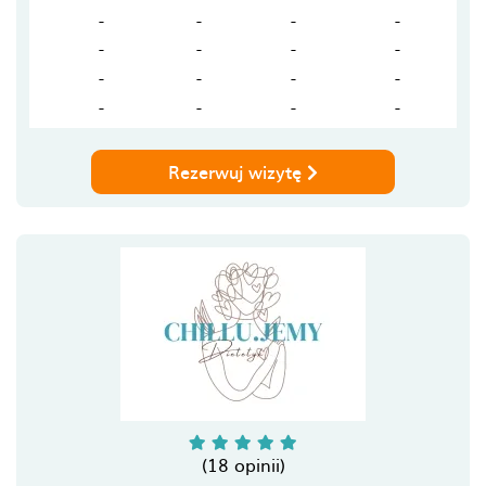
-
-
-
-
-
-
-
-
-
-
-
-
-
-
-
-
Rezerwuj wizytę
(18 opinii)