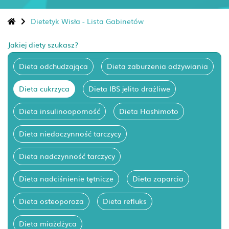
Dietetyk Wisła - Lista Gabinetów
Jakiej diety szukasz?
Dieta odchudzająca
Dieta zaburzenia odżywiania
Dieta cukrzyca
Dieta IBS jelito drażliwe
Dieta insulinooporność
Dieta Hashimoto
Dieta niedoczynność tarczycy
Dieta nadczynność tarczycy
Dieta nadciśnienie tętnicze
Dieta zaparcia
Dieta osteoporoza
Dieta refluks
Dieta miażdżyca