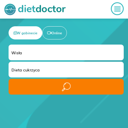
W gabinecie
Online