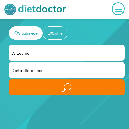
W gabinecie
Online