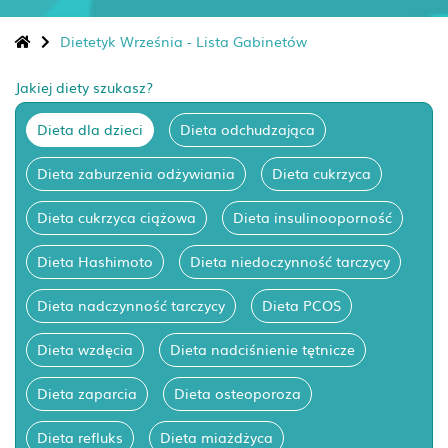
Dietetyk Września - Lista Gabinetów
Jakiej diety szukasz?
Dieta dla dzieci
Dieta odchudzająca
Dieta zaburzenia odżywiania
Dieta cukrzyca
Dieta cukrzyca ciążowa
Dieta insulinooporność
Dieta Hashimoto
Dieta niedoczynność tarczycy
Dieta nadczynność tarczycy
Dieta PCOS
Dieta wzdęcia
Dieta nadciśnienie tętnicze
Dieta zaparcia
Dieta osteoporoza
Dieta refluks
Dieta miażdżyca