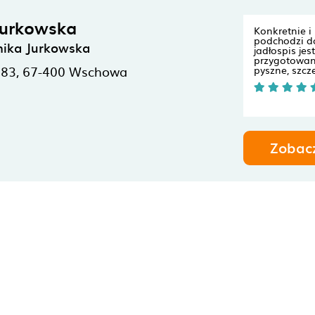
Jurkowska
Konkretnie i
podchodzi do
nika Jurkowska
jadłospis jes
przygotowan
 83,
67-400
Wschowa
pyszne, szcz
Zobac