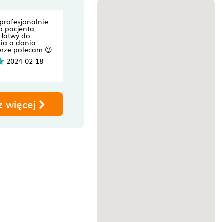
 profesjonalnie
 pacjenta,
t łatwy do
ia a dania
erze polecam 😉
2024-02-18
z więcej