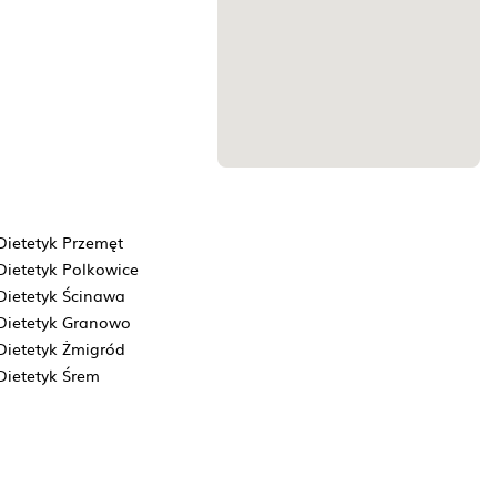
Dietetyk Przemęt
Dietetyk Polkowice
Dietetyk Ścinawa
Dietetyk Granowo
Dietetyk Żmigród
Dietetyk Śrem