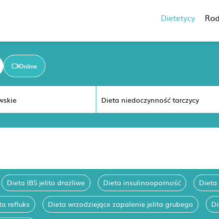
Dietetycy
Rod
Online
Dieta IBS jelito drażliwe
Dieta insulinooporność
Dieta
ta refluks
Dieta wrzodziejące zapalenie jelita grubego
Di