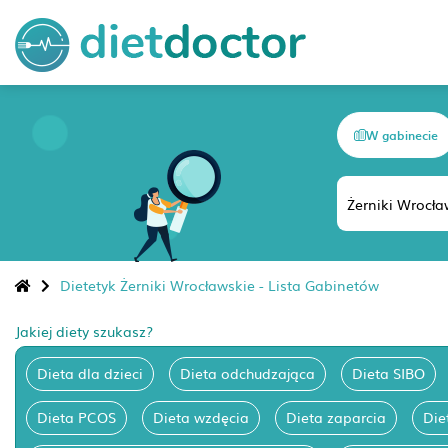
W gabinecie
Dietetyk Żerniki Wrocławskie - Lista Gabinetów
Jakiej diety szukasz?
Dieta dla dzieci
Dieta odchudzająca
Dieta SIBO
Dieta PCOS
Dieta wzdęcia
Dieta zaparcia
Die