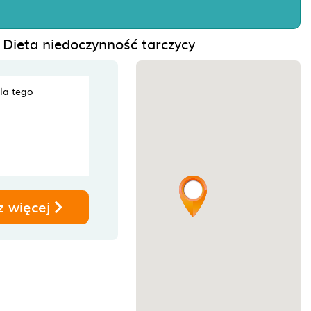
ą Dieta niedoczynność tarczycy
dla tego
z więcej