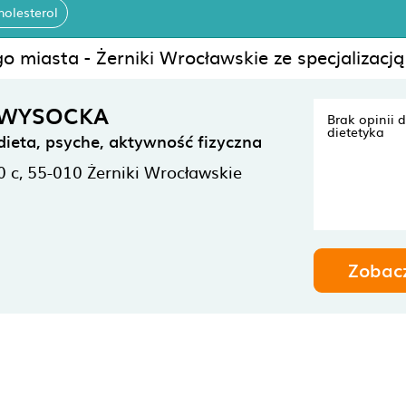
holesterol
o miasta - Żerniki Wrocławskie ze specjalizacj
a WYSOCKA
Brak opinii 
dietetyka
ta, psyche, aktywność fizyczna
0 c,
55-010
Żerniki Wrocławskie
Zobac