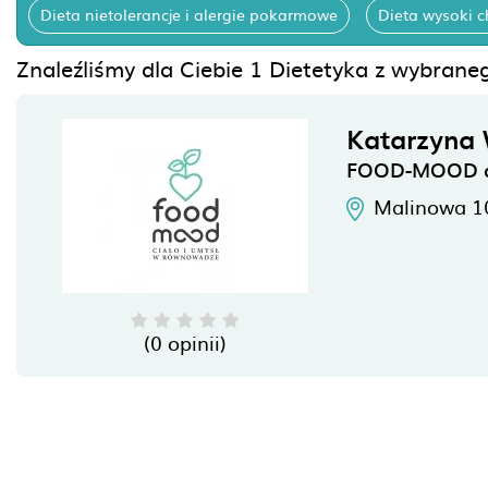
Dieta nietolerancje i alergie pokarmowe
Dieta wysoki c
Znaleźliśmy dla Ciebie 1 Dietetyka z wybraneg
Katarzyn
FOOD-MOOD die
Malinowa 1
(0 opinii)