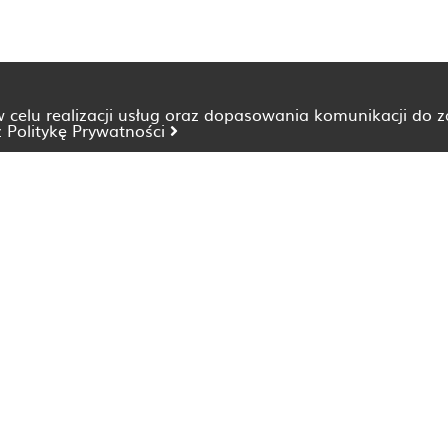
 w celu realizacji usług oraz dopasowania komunikacji do 
z
Politykę Prywatności
Dietetyk Bydgoszcz
Dietetyk Katowice
Dietetyk Lublin
Dietetyk Opole
Dietetyk Szczecin
Dietetyk Wrocław