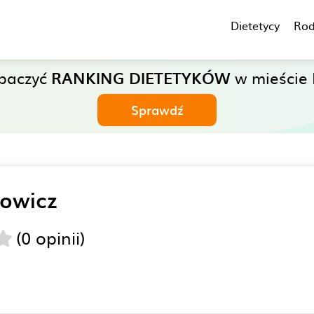
Dietetycy
Rod
obaczyć
RANKING DIETETYKÓW
w mieście 
Sprawdź
powicz
(0 opinii)