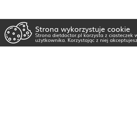
Strona wykorzystuje cookie
Strona dietdoctor.pl korzysta z ciasteczek
użytkownika. Korzystając z niej akceptujes
Dietetyk Białystok
Dietetyk Gorzów Wielkopolski
Dietetyk Kraków
Dietetyk Olsztyn
Dietetyk Rzeszów
Dietetyk Warszawa
Wszystkie miasta