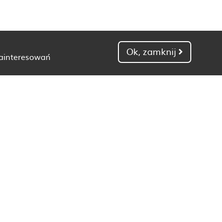
Ok, zamknij
zainteresowań
Dietetyk Gdańsk
Dietetyk Kielce
Dietetyk Łódź
Dietetyk Poznań
Dietetyk Toruń
Dietetyk Zielona Góra