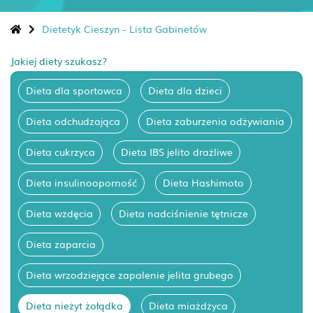
Dietetyk Cieszyn - Lista Gabinetów
Jakiej diety szukasz?
Dieta dla sportowca
Dieta dla dzieci
Dieta odchudzająca
Dieta zaburzenia odżywiania
Dieta cukrzyca
Dieta IBS jelito drażliwe
Dieta insulinooporność
Dieta Hashimoto
Dieta wzdęcia
Dieta nadciśnienie tętnicze
Dieta zaparcia
Dieta wrzodziejące zapalenie jelita grubego
Dieta nieżyt żołądka
Dieta miażdżyca