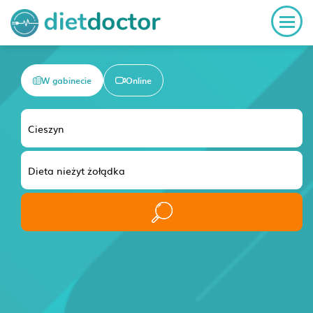
W gabinecie
Online