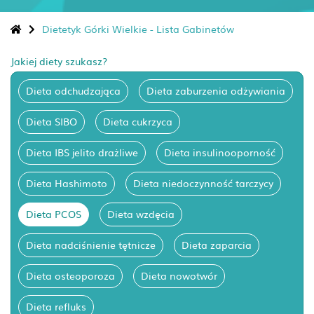
Dietetyk Górki Wielkie - Lista Gabinetów
Jakiej diety szukasz?
Dieta odchudzająca
Dieta zaburzenia odżywiania
Dieta SIBO
Dieta cukrzyca
Dieta IBS jelito drażliwe
Dieta insulinooporność
Dieta Hashimoto
Dieta niedoczynność tarczycy
Dieta PCOS
Dieta wzdęcia
Dieta nadciśnienie tętnicze
Dieta zaparcia
Dieta osteoporoza
Dieta nowotwór
Dieta refluks