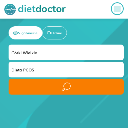
W gabinecie
Online