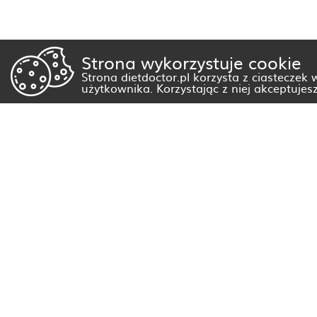
Strona wykorzystuje cookie
Strona dietdoctor.pl korzysta z ciasteczek
użytkownika. Korzystając z niej akceptujes
Dietetyk Białystok
Dietetyk Gorzów Wielkopolski
Dietetyk Kraków
Dietetyk Olsztyn
Dietetyk Rzeszów
Dietetyk Warszawa
Wszystkie miasta