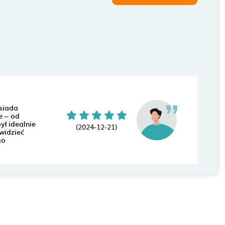
osiada
e – od
ył idealnie
(2024-12-21)
widzieć
go