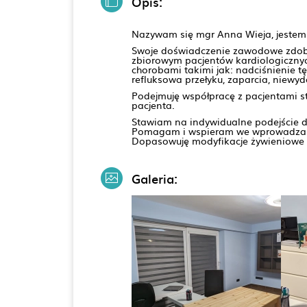
Opis:
Nazywam się mgr Anna Wieja, jestem a
Swoje doświadczenie zawodowe zdobyw
zbiorowym pacjentów kardiologicznyc
chorobami takimi jak: nadciśnienie t
refluksowa przełyku, zaparcia, niewyd
Podejmuję współpracę z pacjentami st
pacjenta.
Stawiam na indywidualne podejście do 
Pomagam i wspieram we wprowadzaniu 
Dopasowuję modyfikacje żywieniowe d
Galeria: