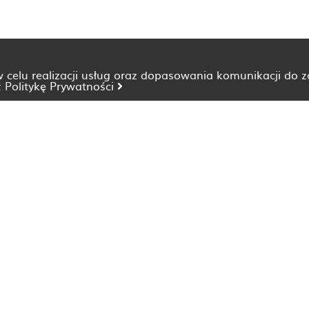
 w celu realizacji usług oraz dopasowania komunikacji do 
z
Politykę Prywatności
Dietetyk Bydgoszcz
Dietetyk Katowice
Dietetyk Lublin
Dietetyk Opole
Dietetyk Szczecin
Dietetyk Wrocław