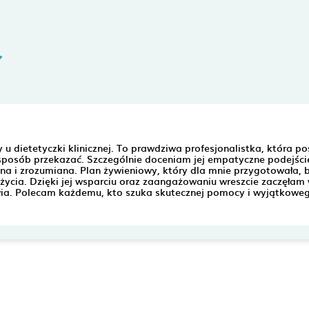
u dietetyczki klinicznej. To prawdziwa profesjonalistka, która p
 sposób przekazać. Szczególnie doceniam jej empatyczne podejści
a i zrozumiana. Plan żywieniowy, który dla mnie przygotowała, b
życia. Dzięki jej wsparciu oraz zaangażowaniu wreszcie zaczęłam 
wia. Polecam każdemu, kto szuka skutecznej pomocy i wyjątkowe