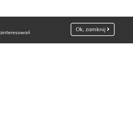
Ok, zamknij
zainteresowań
Dietetyk Gdańsk
Dietetyk Kielce
Dietetyk Łódź
Dietetyk Poznań
Dietetyk Toruń
Dietetyk Zielona Góra