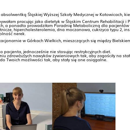
bsolwentką Śląskiej Wyższej Szkoły Medycznej w Katowicach, kier
ałam pracując jako dietetyk w Śląskim Centrum Rehabilitacji i 
h, a ponadto prowadziłam Poradnię Metaboliczną dla pacjentów 
ętnicze, hipercholesterolemia, dna moczanowa, cukrzyca typu 2, in
olność nerek.
acjonarnie w Górkach Wielkich, mieszczących się między Bielskiem
pacjenta, jednocześnie nie stosując restrykcyjnych diet.
zdrow(sz)ych nawyków żywieniowych tak, aby zagościły na stałe
o Twoich możliwości tak, aby stały się one osiągalne.