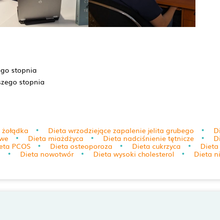
ego stopnia
szego stopnia
t żołądka
Dieta wrzodziejące zapalenie jelita grubego
D
owe
Dieta miażdżyca
Dieta nadciśnienie tętnicze
D
eta PCOS
Dieta osteoporoza
Dieta cukrzyca
Dieta
a
Dieta nowotwór
Dieta wysoki cholesterol
Dieta n