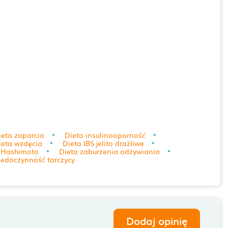
ieta zaparcia
Dieta insulinooporność
ieta wzdęcia
Dieta IBS jelito drażliwe
 Hashimoto
Dieta zaburzenia odżywiania
iedoczynność tarczycy
Dodaj opinię