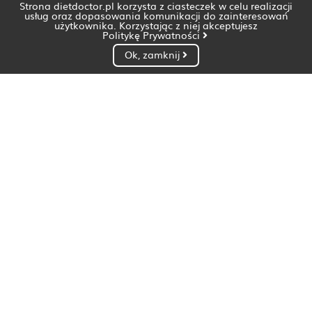
Strona dietdoctor.pl korzysta z ciasteczek w celu realizacji
usług oraz dopasowania komunikacji do zainteresowań
użytkownika. Korzystając z niej akceptujesz
Politykę Prywatności
Ok, zamknij
Dietetyk Białystok
Dietetyk Bydgoszcz
Dietetyk Gdańsk
Dietetyk Gorzów Wielkopolski
Dietetyk Katowice