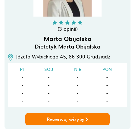
(3 opinii)
Marta Obijalska
Dietetyk Marta Obijalska
Józefa Wybickiego 45,
86-300
Grudziądz
PT
SOB
NIE
PON
-
-
-
-
-
-
-
-
-
-
-
-
-
-
-
-
Rezerwuj wizytę