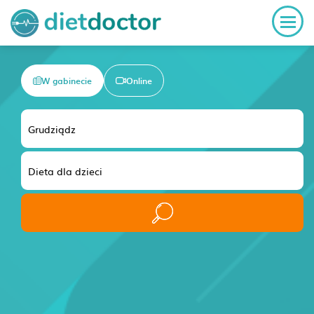
W gabinecie
Online