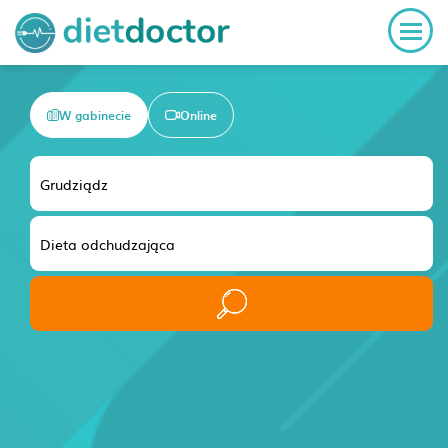
W gabinecie
Online