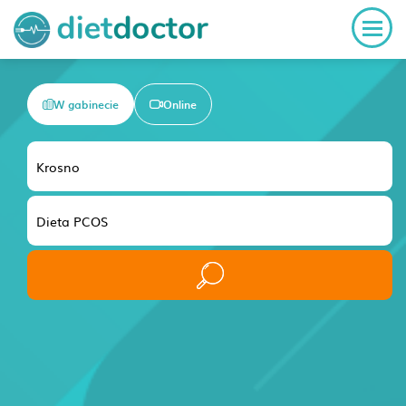
W gabinecie
Online