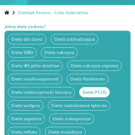
Dietetyk Krosno - Lista Gabinetów
Jakiej diety szukasz?
Dieta dla dzieci
Dieta odchudzająca
Dieta SIBO
Dieta cukrzyca
Dieta IBS jelito drażliwe
Dieta cukrzyca ciążowa
Dieta insulinooporność
Dieta Hashimoto
Dieta niedoczynność tarczycy
Dieta PCOS
Dieta wzdęcia
Dieta nadciśnienie tętnicze
Dieta zaparcia
Dieta osteoporoza
Dieta refluks
Dieta miażdżyca