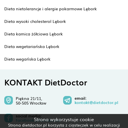
Dieta nietolerancje i alergie pokarmowe Lębork
Dieta wysoki cholesterol Lębork
Dieta kamica żółciowa Lębork
Dieta wegetariańska Lębork
Dieta wegańska Lębork
KONTAKT DietDoctor
email:
Piękna 21/11,
kontakt@dietdoctor.pl
50-505 Wrocław
social media:
Strona wykorzystuje cookie
facebook.pl/dietdoctor
Strona dietdoctor.pl korzysta z ciasteczek w celu realizacji