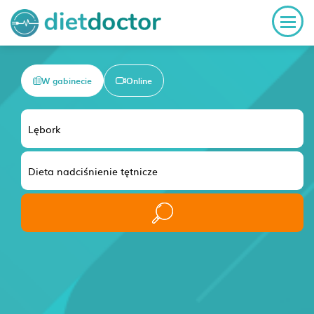
W gabinecie
Online