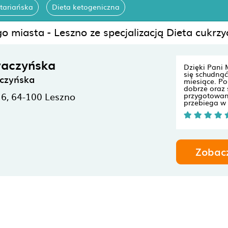
tariańska
Dieta ketogeniczna
o miasta - Leszno ze specjalizacją Dieta cukrzy
aczyńska
Dzięki Pani 
się schudnąć
czyńska
miesiące. Po
dobrze oraz 
 6,
64-100
Leszno
przygotowan
przebiega w 
Zobac