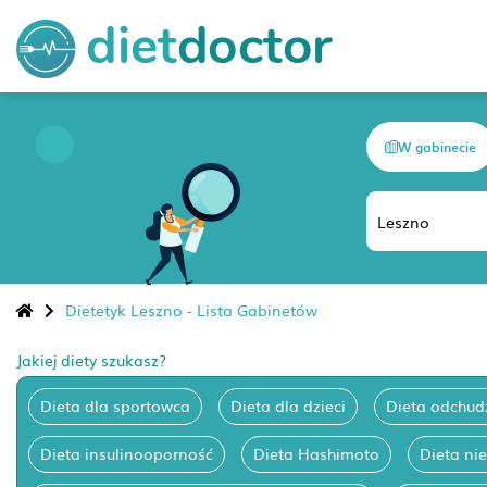
W gabinecie
Dietetyk Leszno - Lista Gabinetów
Jakiej diety szukasz?
Dieta dla sportowca
Dieta dla dzieci
Dieta odchud
Dieta insulinooporność
Dieta Hashimoto
Dieta ni