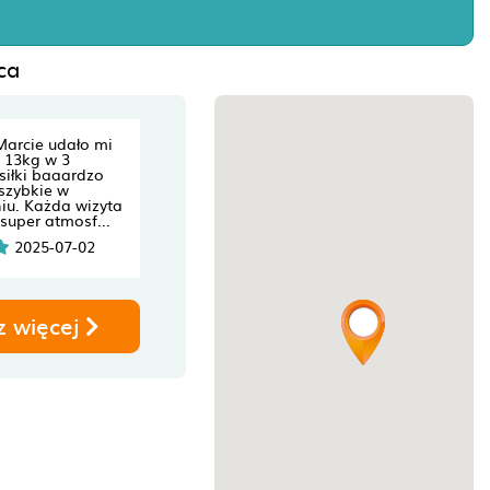
ca
Marcie udało mi
 13kg w 3
siłki baaardzo
szybkie w
iu. Każda wizyta
super atmosf...
2025-07-02
z więcej