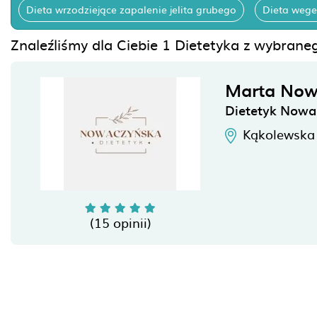
Dieta wrzodziejące zapalenie jelita grubego
Dieta wege
Znaleźliśmy dla Ciebie 1 Dietetyka z wybraneg
Marta Now
Dietetyk Nowa
Kąkolewska
(15 opinii)