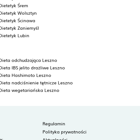
Dietetyk Śrem
Dietetyk Wolsztyn
Dietetyk Ścinawa
Dietetyk Zaniemyśl
Dietetyk Lubin
Dieta odchudzająca Leszno
Dieta IBS jelito drażliwe Leszno
Dieta Hashimoto Leszno
Dieta nadciśnienie tętnicze Leszno
Dieta wegetariańska Leszno
Regulamin
Polityka prywatności
a:
Aktualności