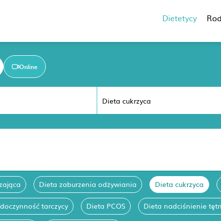
Dietetycy
Rod
Online
zająca
Dieta zaburzenia odżywiania
Dieta cukrzyca
edoczynność tarczycy
Dieta PCOS
Dieta nadciśnienie tęt