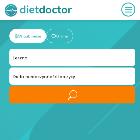
W gabinecie
Online