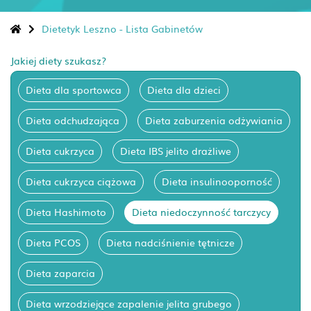
Dietetyk Leszno - Lista Gabinetów
Jakiej diety szukasz?
Dieta dla sportowca
Dieta dla dzieci
Dieta odchudzająca
Dieta zaburzenia odżywiania
Dieta cukrzyca
Dieta IBS jelito drażliwe
Dieta cukrzyca ciążowa
Dieta insulinooporność
Dieta Hashimoto
Dieta niedoczynność tarczycy
Dieta PCOS
Dieta nadciśnienie tętnicze
Dieta zaparcia
Dieta wrzodziejące zapalenie jelita grubego