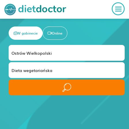
W gabinecie
Online