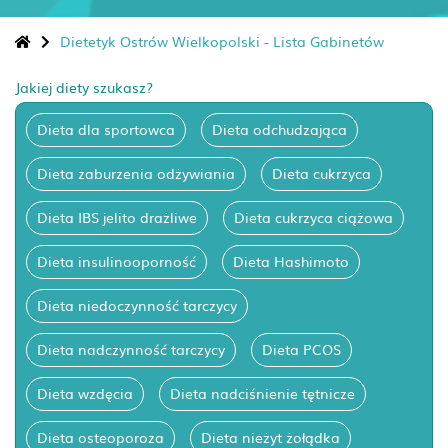
Dietetyk Ostrów Wielkopolski - Lista Gabinetów
Jakiej diety szukasz?
Dieta dla sportowca
Dieta odchudzająca
Dieta zaburzenia odżywiania
Dieta cukrzyca
Dieta IBS jelito drażliwe
Dieta cukrzyca ciążowa
Dieta insulinooporność
Dieta Hashimoto
Dieta niedoczynność tarczycy
Dieta nadczynność tarczycy
Dieta PCOS
Dieta wzdęcia
Dieta nadciśnienie tętnicze
Dieta osteoporoza
Dieta nieżyt żołądka