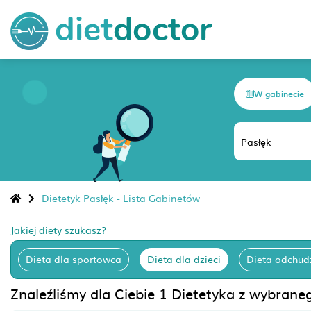
W gabinecie
Dietetyk Pasłęk - Lista Gabinetów
Jakiej diety szukasz?
Dieta dla sportowca
Dieta dla dzieci
Dieta odchud
Znaleźliśmy dla Ciebie 1 Dietetyka z wybranego