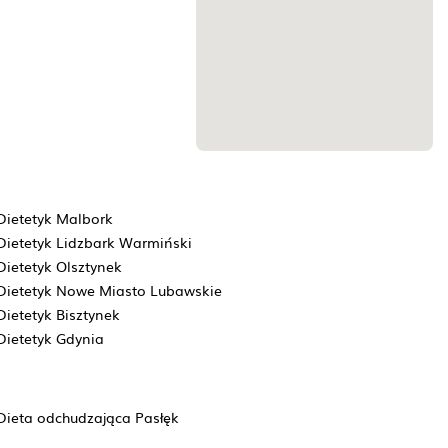
Dietetyk Malbork
Dietetyk Lidzbark Warmiński
Dietetyk Olsztynek
Dietetyk Nowe Miasto Lubawskie
Dietetyk Bisztynek
Dietetyk Gdynia
Dieta odchudzająca Pasłęk