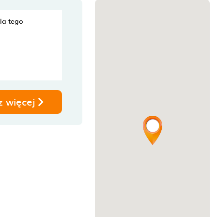
dla tego
z więcej