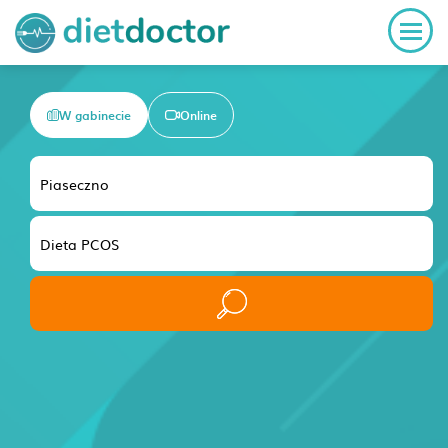
W gabinecie
Online