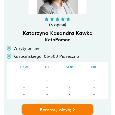
(5 opinii)
Katarzyna Kasandra Kawka
KetoPomoc
Wizyty online
Kusocińskiego,
05-500
Piaseczno
CZW
PT
SOB
NIE
-
-
-
-
-
-
-
-
-
-
-
-
-
-
-
-
Rezerwuj wizytę