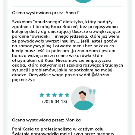
Ocena wystawiona przez: Anna F
Szukałam "obudzonego" dietetyka, który podąży
zgodnie z filozofią Braci Rodzeń, bez przepisywania
kolejnej diety ograniczającej tłuszcze a zwiększające
poranne "owsianki" i innego jedzenia, które już wiem,
że powodowało wyrzut insuliny....Jeśli jesteś gotów
na samodyscyplinę i otwarte menu bez nakazu co
kiedy masz jeść to polecam. Ja znalazłam i jestem
bardzo wdzięczna za cenne wskazówki które
otrzymałam od Kasi. Niesamowicie empatyczna
osoba, która natychmiast szukała rozwiązań trudnych
sytuacji i problemów, jakie napotkałam na mojej
drodze. Oczywiście waga poszła w dół 👍Można
pięknie żyć.
(2026-04-18)
Ocena wystawiona przez: Monika
Pani Kasia to profesjonalista w każdym calu.
Świetnie poprowadziła mnie i syna przez meandry