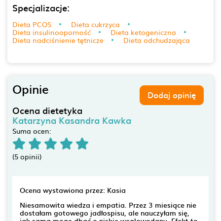
Specjalizacje:
Dieta PCOS
Dieta cukrzyca
Dieta insulinooporność
Dieta ketogeniczna
Dieta nadciśnienie tętnicze
Dieta odchudzająca
Opinie
Dodaj opinię
Ocena dietetyka
Katarzyna Kasandra Kawka
Suma ocen:
(5 opinii)
Ocena wystawiona przez: Kasia
Niesamowita wiedza i empatia. Przez 3 miesiące nie
dostałam gotowego jadłospisu, ale nauczyłam się,
jak sama mogę dbać o niskie węglowodany. Efekt to