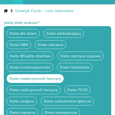
Dietetyk Pionki - Lista Gabinetów
Jakiej diety szukasz?
Dieta dla dzieci
Dieta odchudzająca
Dieta SIBO
Dieta cukrzyca
Dieta IBS jelito drażliwe
Dieta cukrzyca ciążowa
Dieta insulinooporność
Dieta Hashimoto
Dieta niedoczynność tarczycy
Dieta nadczynność tarczycy
Dieta PCOS
Dieta wzdęcia
Dieta nadciśnienie tętnicze
Dieta zaparcia
Dieta osteoporoza