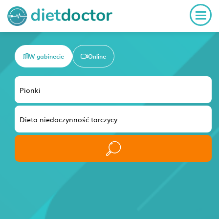
W gabinecie
Online