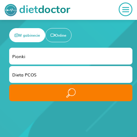
W gabinecie
Online