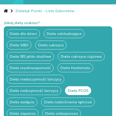
Dietetyk Pionki - Lista Gabinetów
Jakiej diety szukasz?
Dieta dla dzieci
Dieta odchudzająca
Dieta SIBO
Dieta cukrzyca
Dieta IBS jelito drażliwe
Dieta cukrzyca ciążowa
Dieta insulinooporność
Dieta Hashimoto
Dieta niedoczynność tarczycy
Dieta nadczynność tarczycy
Dieta PCOS
Dieta wzdęcia
Dieta nadciśnienie tętnicze
Dieta zaparcia
Dieta osteoporoza