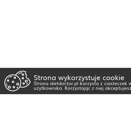
Strona wykorzystuje cookie
Strona dietdoctor.pl korzysta z ciasteczek
użytkownika. Korzystając z niej akceptujes