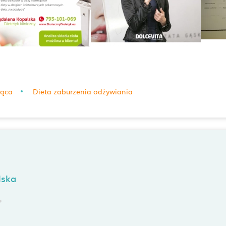
jąca
Dieta zaburzenia odżywiania
lska