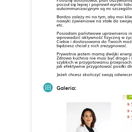
Potrafię dostosować plan odżywiania 
poczuł się lepiej i poprawił wyniki 
autoimmunizacyjnym są mi szczególnie
Bardzo zależy mi na tym, aby moi klie
nawyki żywieniowe na stałe do swojeg
etc.
Posiadam państwowe uprawnienia instr
wprowadzić aktywność fizyczną w życi
Ciebie i dostosowana do Twoich możli
będziesz chciał z nich zrezygnować.
Prywatnie jestem mamą dwójki energi
Zdrowa kuchnia nie musi być droga i
szybkich w przygotowaniu przepisach.
jak efektywnie przygotować posiłki dla
Jeżeli chcesz skończyć swoją odwiecz
Galeria: