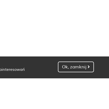
Ok, zamknij
zainteresowań