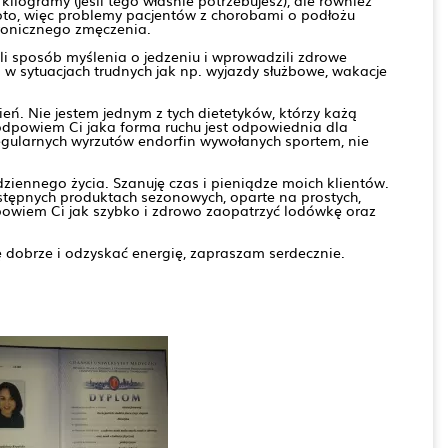
logramy (jeśli tego właśnie potrzebujesz), ale również
moto, więc problemy pacjentów z chorobami o podłożu
hronicznego zmęczenia.
nili sposób myślenia o jedzeniu i wprowadzili zdrowe
w sytuacjach trudnych jak np. wyjazdy służbowe, wakacje
eń. Nie jestem jednym z tych dietetyków, którzy każą
podpowiem Ci jaka forma ruchu jest odpowiednia dla
regularnych wyrzutów endorfin wywołanych sportem, nie
iennego życia. Szanuję czas i pieniądze moich klientów.
tępnych produktach sezonowych, oparte na prostych,
dpowiem Ci jak szybko i zdrowo zaopatrzyć lodówkę oraz
ę dobrze i odzyskać energię, zapraszam serdecznie.