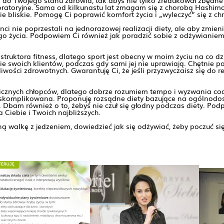
do Twojego stanu zdrowia, tak abyś nie tylko zredukował zbędne ki
laboratoryjne. Sama od kilkunastu lat zmagam się z chorobą Hashi
 bliskie. Pomogę Ci poprawić komfort życia i „wyleczyć” się z c
nci nie poprzestali na jednorazowej realizacji diety, ale aby zmie
o życia. Podpowiem Ci również jak poradzić sobie z odżywianiem 
uktora fitness, dlatego sport jest obecny w moim życiu na co dzi
e swoich klientów, podczas gdy sami jej nie uprawiają. Chętnie 
wości zdrowotnych. Gwarantuję Ci, że jeśli przyzwyczaisz się do 
cznych chłopców, dlatego dobrze rozumiem tempo i wyzwania codz
 skomplikowana. Proponuję rozsądne diety bazujące na ogólnodos
 Dbam również o to, żebyś nie czuł się głodny podczas diety. Po
 Ciebie i Twoich najbliższych.
ną walkę z jedzeniem, dowiedzieć jak się odżywiać, żeby poczuć si